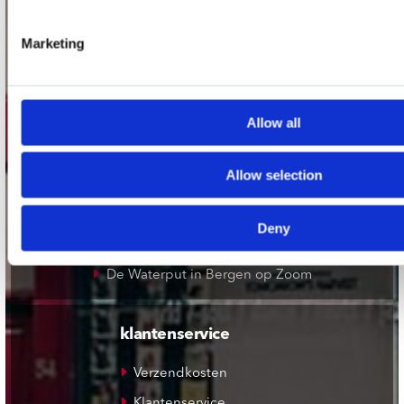
Concerto Amsterdam
Record Mania Amsterdam
Marketing
Plato Groningen
Plato Utrecht
Allow all
Plato Leiden
Plato Deventer
Allow selection
Plato Zwolle
Plato Rotterdam
Deny
Plato Apeldoorn / Mansion 24
De Waterput in Bergen op Zoom
klantenservice
Verzendkosten
Klantenservice