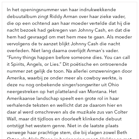
In het openingsnummer van haar indrukwekkende
debuutalbum zingt Riddy Arman over haar zieke vader,
die op een ochtend aan haar moeder vertelde dat hij die
nacht bezoek had gekregen van Johnny Cash, en dat die
hem had gevraagd om met hem mee te gaan. Als moeder
vervolgens de tv aanzet blijkt Johnny Cash die nacht
overleden. Niet lang daarna overlijdt Arman's vader.
“Funny things happen before someone dies. You can call
it Spirits, Angels, or Lies.” Dit poëtische en ontroerende
nummer zet gelijk de toon. Na allerlei omzwervingen door
Amerika, waarbij ze onder meer als cowboy werkte, is
deze nu nog onbekende singer/songwriter uit Ohio
neergestreken op het platteland van Montana. Het
Amerikaanse landschap speelt een grote rol in haar
verhalende teksten en wellicht dat ze daarom hier en
daar al werd omschreven als de muzikale zus van Colter
Wall, maar dit tijdloos en doorleeft klinkende debuut
ontstijgt het western genre. Niet in de laatste plaats
vanwege haar prachtige stem, die bij vlagen zowel Beth