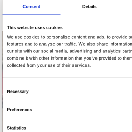
Consent
Details
Schrijf je in
This website uses cookies
We use cookies to personalise content and ads, to provide s
contact
features and to analyse our traffic. We also share informatio
our site with our social media, advertising and analytics pa
Stuur ons een e-mail
combine it with other information that you’ve provided to them
webwinkel@platomania.nl
collected from your use of their services.
Adres
Concerto Recordstore
Consent
Utrechtsestraat 52-60
Necessary
Selection
1017 VP Amsterdam
Preferences
onze winkels
Statistics