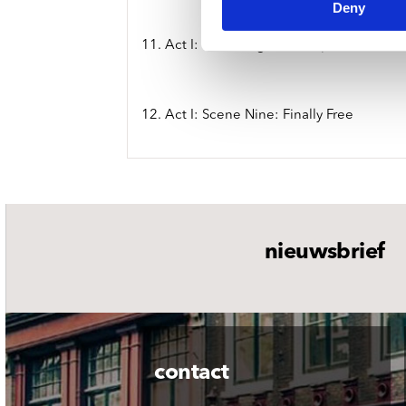
Deny
11. Act I: Scene Eight: The Spirit Carries 
12. Act I: Scene Nine: Finally Free
nieuwsbrief
contact