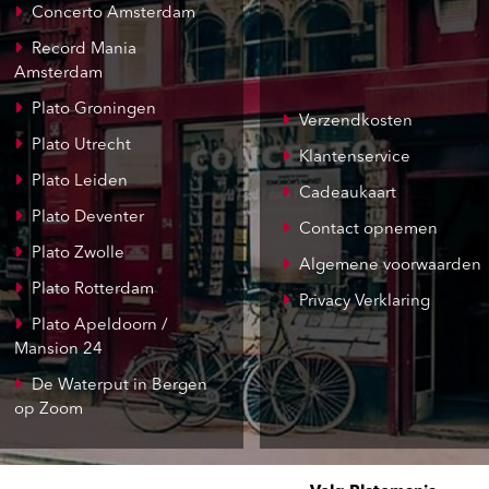
Concerto Amsterdam
Record Mania
Amsterdam
Plato Groningen
Verzendkosten
Plato Utrecht
Klantenservice
Plato Leiden
Cadeaukaart
Plato Deventer
Contact opnemen
Plato Zwolle
Algemene voorwaarden
Plato Rotterdam
Privacy Verklaring
Plato Apeldoorn /
Mansion 24
De Waterput in Bergen
op Zoom