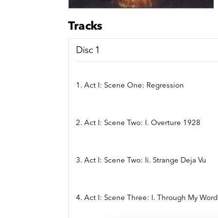
Sou
Classics
Bierviltjes
Klas
Boxsets
Tracks
Reis
7 Inch singles
Disc 1
1. Act I: Scene One: Regression
2. Act I: Scene Two: I. Overture 1928
3. Act I: Scene Two: Ii. Strange Deja Vu
4. Act I: Scene Three: I. Through My Wor