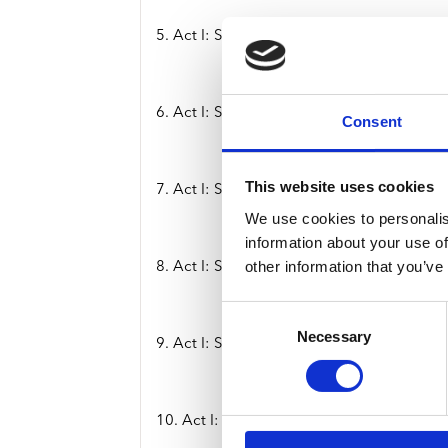
5. Act I: Scene Three: Ii. Fatal Tragedy
6. Act I: Scene Four: Beyond This Life
Consent
This website uses cookies
7. Act I: Scene Five: Through Her Eyes
We use cookies to personalis
information about your use of
other information that you’ve
8. Act I: Scene Six: Home
Consent
Necessary
Selection
9. Act I: Scene Seven: I. The Dance Of Ete
10. Act I: Scene Seven: Ii. One Last Time