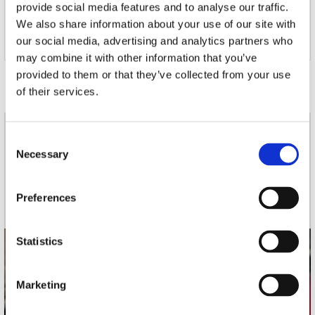
provide social media features and to analyse our traffic.
We also share information about your use of our site with
Arthur Harari won in 2024 een Oscar voor het Beste
our social media, advertising and analytics partners who
Originele Scenario voor de film Anatomy of a Fall.
may combine it with other information that you’ve
Door Redactie op
provided to them or that they’ve collected from your use
of their services.
nieuwsbrief
Consent
Necessary
Selection
Schrijf je in
Preferences
Statistics
contact
Marketing
Stuur ons een e-mail
webwinkel@platomania.nl