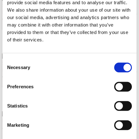
CLASH
provide social media features and to analyse our traffic.
T-SHIRT -XL- LONDON CALLING
We also share information about your use of our site with
our social media, advertising and analytics partners who
T-shirt (1)
€ 24.99
may combine it with other information that you’ve
provided to them or that they’ve collected from your use
of their services.
Levertijd: Onbekend
CLASH
Consent
T-SHIRT -L- LONDON CALLING
Necessary
Selection
T-shirt (1)
€ 24.99
Preferences
Levertijd: Onbekend
Statistics
BLACK FLAG
T-SHIRT -XL- BARS
Marketing
T-shirt (1)
€ 24.99