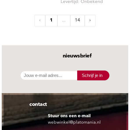
Levertijd: Onbekend
‹
1
...
14
›
nieuwsbrief
Schrijf je in
contact
Stuur ons een e-mail
webwinkel@platomania.nl