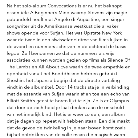
Na het solo-album Convocations is er nu het beknopt
essentiële A Beginner’s Mind waarop Stevens zijn magie
gebundeld heeft met Angelo di Augustine, een singer-
songwriter uit de Amerikaanse westkust die al vaker
shows opende voor Sufjan. Het was Upstate New York
waar de twee in een afwisselend ritme van films kijken in
de avond en nummers schrijven in de ochtend de basis
legde. Zelf benoemen ze dat de nummers als vrije
associaties kunnen worden gezien op films als Silence Of
The Lambs en All About Eve waarin de twee empathie en
openheid vanuit het Boeddhisme hebben gebruikt;
Shoshin, het Japanse begrip dat de directe vertaling
vindt in de albumtitel. Door 14 tracks sta je in verbinding
met de essentie van Sufjan waarin af en toe een echo van
Elliott Smith’s geest te horen lijkt te zijn. Zo is er Olympus
dat door de zachtheid je laat denken aan de onschuld
van het innerlijk kind. Het is er weer zo een, een album
dat je dagen op repeat wilt hebben staan. Een die maakt
dat de gevoelde twinkeling in je naar boven komt zoals
bij het ontdekken van de volle maan die magisch warm