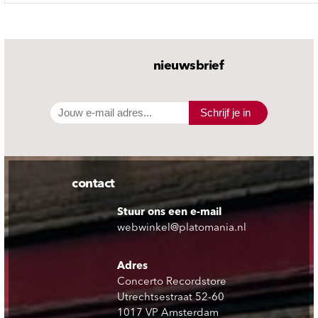
nieuwsbrief
Schrijf je in
contact
Stuur ons een e-mail
webwinkel@platomania.nl
Adres
Concerto Recordstore
Utrechtsestraat 52-60
1017 VP Amsterdam