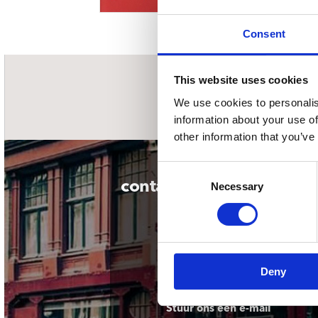
Sou
Classics
Bierviltjes
Klas
Boxsets
Consent
Reis
7 Inch singles
This website uses cookies
nieuwsbrief
We use cookies to personalis
information about your use of
other information that you’ve
Consent
contact
Necessary
Selection
Deny
Stuur ons een e-mail