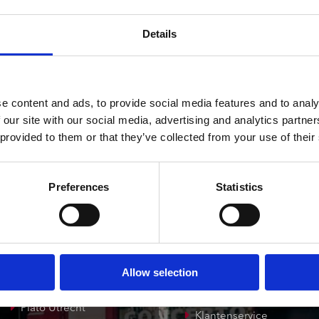
ndtracks
3 a 5 werkdagen
Plato 50 jaar Sale
siek
Details
sues
e content and ads, to provide social media features and to analy
 our site with our social media, advertising and analytics partn
 provided to them or that they’ve collected from your use of their
onze winkels
klantenservice
Preferences
Statistics
Concerto Amsterdam
Record Mania
Amsterdam
Allow selection
Plato Groningen
Verzendkosten
Plato Utrecht
Klantenservice