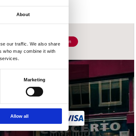
About
Schrijf je in
se our traffic. We also share
ers who may combine it with
 services.
wij accepteren
Marketing
Allow all