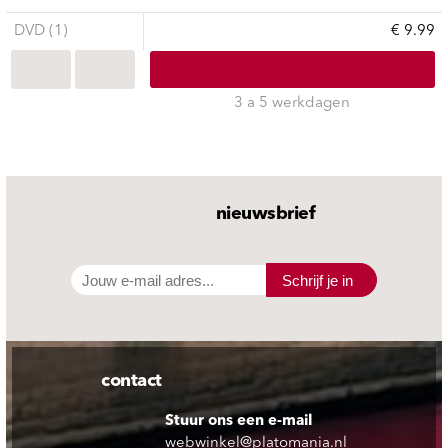
DVD (1)
€ 9.99
3 a 5 werkdagen
nieuwsbrief
Schrijf je in
contact
Stuur ons een e-mail
webwinkel@platomania.nl