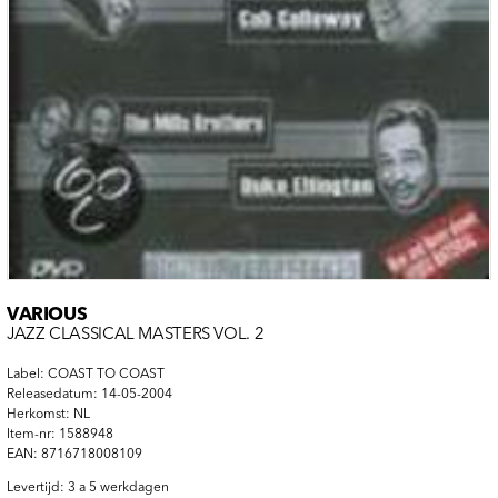
VARIOUS
JAZZ CLASSICAL MASTERS VOL. 2
Label: COAST TO COAST
Releasedatum: 14-05-2004
Herkomst: NL
Item-nr: 1588948
EAN: 8716718008109
Levertijd: 3 a 5 werkdagen