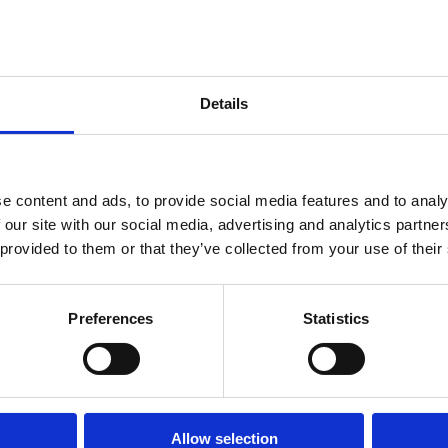
ndtracks
Levertijd: Onbekend
Plato 50 jaar Sale
siek
sues
Details
e content and ads, to provide social media features and to analy
 our site with our social media, advertising and analytics partn
 provided to them or that they’ve collected from your use of their
Preferences
Statistics
onze winkels
klantenservice
Concerto Amsterdam
Allow selection