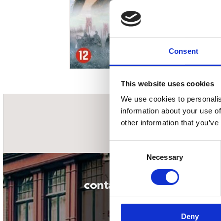
Sou
Classics
Bierviltjes
Klas
Boxsets
Reis
7 Inch singles
Consent
This website uses cookies
We use cookies to personalis
information about your use of
nieuwsbrief
other information that you’ve
Consent
Necessary
Selection
contact
Deny