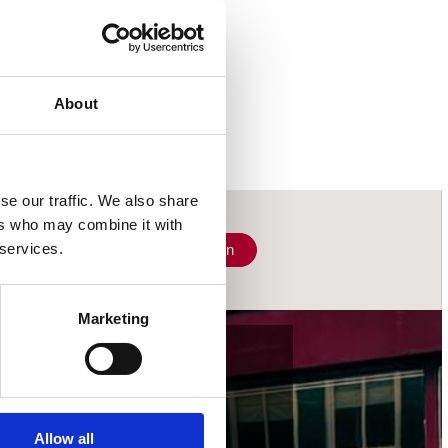
About
se our traffic. We also share
ers who may combine it with
 services.
Schrijf je in
Marketing
wij accepteren
Allow all