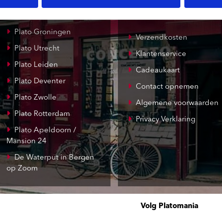
Record Mania
Amsterdam
Plato Groningen
Verzendkosten
Plato Utrecht
Klantenservice
Plato Leiden
Cadeaukaart
Plato Deventer
Contact opnemen
Plato Zwolle
Algemene voorwaarden
Plato Rotterdam
Privacy Verklaring
Plato Apeldoorn /
Mansion 24
De Waterput in Bergen
op Zoom
Volg Platomania