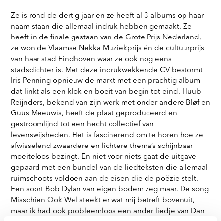
Ze is rond de dertig jaar en ze heeft al 3 albums op haar
naam staan die allemaal indruk hebben gemaakt. Ze
heeft in de finale gestaan van de Grote Prijs Nederland,
ze won de Vlaamse Nekka Muziekprijs én de cultuurprijs
van haar stad Eindhoven waar ze ook nog eens
stadsdichter is. Met deze indrukwekkende CV bestormt
Iris Penning opnieuw de markt met een prachtig album
dat linkt als een klok en boeit van begin tot eind. Huub
Reijnders, bekend van zijn werk met onder andere Bløf en
Guus Meeuwis, heeft de plaat geproduceerd en
gestroomlijnd tot een hecht collectief van
levenswijsheden. Het is fascinerend om te horen hoe ze
afwisselend zwaardere en lichtere thema’s schijnbaar
moeiteloos bezingt. En niet voor niets gaat de uitgave
gepaard met een bundel van de liedteksten die allemaal
ruimschoots voldoen aan de eisen die de poëzie stelt.
Een soort Bob Dylan van eigen bodem zeg maar. De song
Misschien Ook Wel steekt er wat mij betreft bovenuit,
maar ik had ook probleemloos een ander liedje van Dan