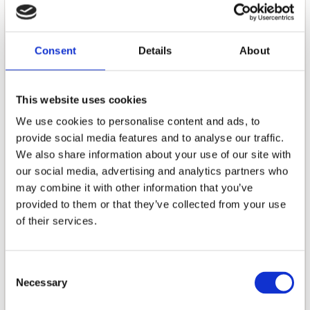
Maar Genieten kunnen noemen.
“Spinvis knikt instemmend, Ramses Shaffy en Maarten van
Roozendaal zien van bovenaf dat het goed is. Koesteren
Consent
Details
About
die plaat" – OOR
This website uses cookies
We use cookies to personalise content and ads, to
provide social media features and to analyse our traffic.
We also share information about your use of our site with
our social media, advertising and analytics partners who
may combine it with other information that you’ve
provided to them or that they’ve collected from your use
of their services.
Consent
Necessary
Selection