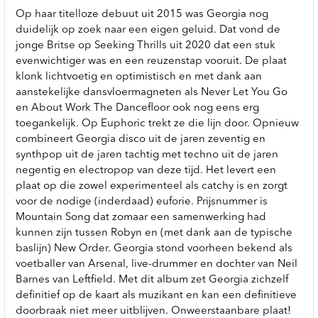
Op haar titelloze debuut uit 2015 was Georgia nog
duidelijk op zoek naar een eigen geluid. Dat vond de
jonge Britse op Seeking Thrills uit 2020 dat een stuk
evenwichtiger was en een reuzenstap vooruit. De plaat
klonk lichtvoetig en optimistisch en met dank aan
aanstekelijke dansvloermagneten als Never Let You Go
en About Work The Dancefloor ook nog eens erg
toegankelijk. Op Euphoric trekt ze die lijn door. Opnieuw
combineert Georgia disco uit de jaren zeventig en
synthpop uit de jaren tachtig met techno uit de jaren
negentig en electropop van deze tijd. Het levert een
plaat op die zowel experimenteel als catchy is en zorgt
voor de nodige (inderdaad) euforie. Prijsnummer is
Mountain Song dat zomaar een samenwerking had
kunnen zijn tussen Robyn en (met dank aan de typische
baslijn) New Order. Georgia stond voorheen bekend als
voetballer van Arsenal, live-drummer en dochter van Neil
Barnes van Leftfield. Met dit album zet Georgia zichzelf
definitief op de kaart als muzikant en kan een definitieve
doorbraak niet meer uitblijven. Onweerstaanbare plaat!