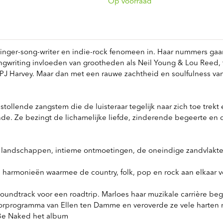
ndtracks
Op voorraad
Plato 50 jaar Sale
siek
sues
inger-song-writer en indie-rock fenomeen in. Haar nummers gaan 
ngwriting invloeden van grootheden als Neil Young & Lou Reed, 
 PJ Harvey. Maar dan met een rauwe zachtheid en soulfulness van
tollende zangstem die de luisteraar tegelijk naar zich toe trekt
nde. Ze bezingt de lichamelijke liefde, zinderende begeerte en 
he landschappen, intieme ontmoetingen, de oneindige zandvlakt
 harmonieën waarmee de country, folk, pop en rock aan elkaar
oundtrack voor een roadtrip. Marloes haar muzikale carrière beg
orprogramma van Ellen ten Damme en veroverde ze vele harten me
Be Naked het album