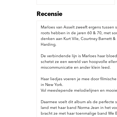
Sou
Classics
Bierviltjes
Klas
Boxsets
Recensie
Reis
7 Inch singles
Marloes van Asselt zweeft ergens tussen s
roots hebben in de jaren 60 & 70, met so
denken aan Kurt Vile, Courtney Barnett &
Harding.
De verbindende lijn is Marloes haar bloeds
schetst ze een wereld van hoopvolle elle
miscommunicatie en ander klein leed.
Haar liedjes voeren je mee door filmisc
in New York.
Vol meeslepende melodielijnen en mooie
Daarmee voelt dit album als de perfecte s
land met haar band Norma Jean in het vo
bracht ze met haar toenmalige band We 