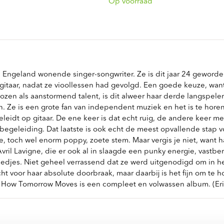
ndtracks
Op voorraad
Plato 50 jaar Sale
siek
sues
 in Engeland wonende singer-songwriter. Ze is dit jaar 24 geword
 gitaar, nadat ze vioollessen had gevolgd. Een goede keuze, wan
zen als aanstormend talent, is dit alweer haar derde langspeler
. Ze is een grote fan van independent muziek en het is te horen
eleidt op gitaar. De ene keer is dat echt ruig, de andere keer me
 begeleiding. Dat laatste is ook echt de meest opvallende stap 
ke, toch wel enorm poppy, zoete stem. Maar vergis je niet, want 
il Lavigne, die er ook al in slaagde een punky energie, vastber
edjes. Niet geheel verrassend dat ze werd uitgenodigd om in he
t voor haar absolute doorbraak, maar daarbij is het fijn om te ho
 Is How Tomorrow Moves is een compleet en volwassen album. (Er