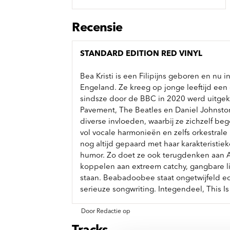
Sou
Classics
Bierviltjes
Klas
Boxsets
Recensie
Reis
7 Inch singles
STANDARD EDITION RED VINYL
Bea Kristi is een Filipijns geboren en nu
Engeland. Ze kreeg op jonge leeftijd een
sindsze door de BBC in 2020 werd uitgeko
Pavement, The Beatles en Daniel Johnston
diverse invloeden, waarbij ze zichzelf beg
vol vocale harmonieën en zelfs orkestrale
nog altijd gepaard met haar karakteristie
humor. Zo doet ze ook terugdenken aan Avr
koppelen aan extreem catchy, gangbare li
staan. Beabadoobee staat ongetwijfeld ech
serieuze songwriting. Integendeel, This
Door Redactie op