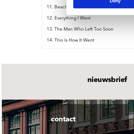
Deny
11. Beaches
12. Everything I Want
13. The Man Who Left Too Soon
14. This Is How It Went
nieuwsbrief
contact