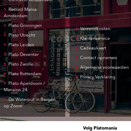
Concerto Amsterdam
Record Mania
Amsterdam
Plato Groningen
Verzendkosten
Plato Utrecht
Klantenservice
Plato Leiden
Cadeaukaart
Plato Deventer
Contact opnemen
Plato Zwolle
Algemene voorwaarden
Plato Rotterdam
Privacy Verklaring
Plato Apeldoorn /
Mansion 24
De Waterput in Bergen
op Zoom
Volg Platomania