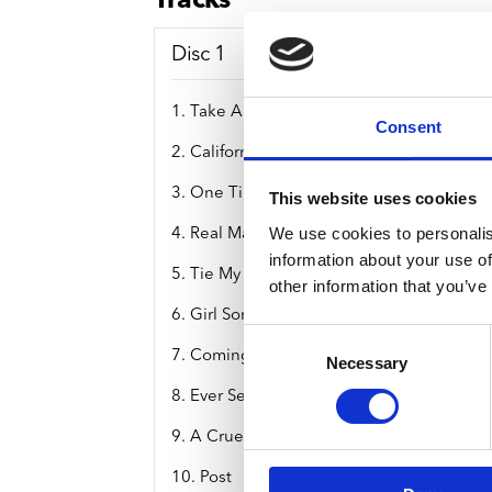
Tracks
Disc 1
1. Take A Bite
Consent
2. California
3. One Time
This website uses cookies
We use cookies to personalis
4. Real Man
information about your use of
5. Tie My Shoes
other information that you’ve
6. Girl Song
Consent
7. Coming Home
Necessary
Selection
8. Ever Seen
9. A Cruel Affair
10. Post