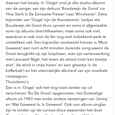
daarvan het bewijs. In ‘Oogst’ vind je alle studio-albums
van de zanger, van zijn debuut ‘Boudewijn de Groot’ via
‘Hoe Sterk Is De Eenzame Fietser’ naar ‘Windveren’. Extra
bijzonder van ‘Oogst’ zijn de thuisdemo’s: liedjes die
Boudewijn de Groot thuis opnam en soms in afgemaakte
vorm op albums terechtkwamen, maar soms ook niet,
waardoor er ook voor de fan nog veel onbekend werk te
ontdekken valt. Een bijzonder voorbeeld hiervan is ‘Mooi
Geweest’ een ruim acht minuten durende song waarin de
Groot terugblikt op zijn loopbaan; over zijn samenwerking
met Lennaert Nijgh, het leven als artiest (met ‘een beetje
wiet’, ‘de wind in onze haren’ en ‘een gitaartje in de
kofferbak’) en het uiteindelijke afscheid van zijn muzikale
compagnon.
Thuisdemo's
Dan is in ‘Oogst’ ook het nog nooit eerder op cd
verschenen ‘Bo De Groot’ opgenomen, het Duitstalige
album uit 1983 met onder andere vertalingen van ‘Jimmy’
en ‘Wat Geweest Is, Is Geweest’. Ook non-album singles
zijn te vinden op de curiosa-discs waaronder het duet