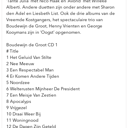
‘Tante Julia’ met Nico Haak en ‘Avond’ met Willeke
Alberti. Andere duetten zijn onder andere met Sharon
den Adel en Liesbeth List. Ook de drie albums van de
Vreemde Kostgangers, het spectaculaire trio van
Boudewijn de Groot, Henny Vrienten en George
Kooymans zijn in ‘Oogst’ opgenomen.
Boudewijn de Groot CD 1
# Title
1 Het Geluid Van Stilte
2 Nee Meeuw
3 Een Respectabel Man
4 Er Komen Andere Tijden
5 Noordzee
6 Welterusten Mijnheer De President
7 Een Meisje Van Zestien
8 Apocalyps
9 Vrijgezel
10 Draai Weer Bij
11 Woningnood
12 De Dagen Zijn Geteld