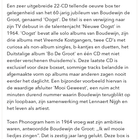
Een zeer uitgebreide 22-CD tellende oeuvre box ter
gelegenheid van het 60-jarig jubileum van Boudewijn de
Groot, genaamd 'Oogst'. De titel is een verwijzing naar
zijn TV debuut in de talentenjacht 'Nieuwe Oogst' in
1964. 'Oogst' bevat alle solo albums van Boudewijn, zijn
drie albums met Vreemde Kostgangers, twee CD's met
curiosa als non-album singles, b-kantjes en duetten, het
Duitstalige album 'Bo De Groot' en één CD met niet
eerder verschenen thuisdemo's. Deze laatste CD is
exclusief voor deze boxset, sommige tracks belandde in
afgemaakte vorm op albums maar anderen zagen nooit
eerder het daglicht. Een bijzonder voorbeeld hiervan is
de waardige afsluiter 'Mooi Geweest', een ruim acht
minuten durend nummer waarin Boudewijn terugblikt op
zijn loopbaan, zijn samenwerking met Lennaert Nijgh en
het leven als artiest.
Toen Phonogram hem in 1964 vroeg wat zijn ambities
waren, antwoordde Boudewijn de Groot: ,,Ik wil mooie
liedjes zingen’’. Dat is zestig jaar lang gelukt. Deze box is