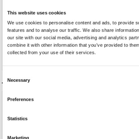
10 Afscheid
11 Als Ik Dood Ben
This website uses cookies
12 Het Jagen Voorbij
13 De Roeiboot En Ik
We use cookies to personalise content and ads, to provide s
14 Die Ik Bemin
features and to analyse our traffic. We also share informatio
15 Het Behouden Huis
our site with our social media, advertising and analytics pa
16 Oevers
combine it with other information that you’ve provided to them
17 Berlijn
collected from your use of their services.
18 Verloren En Gewonnen
19 Mooi Geweest
Consent
Door Redactie op
Necessary
Selection
Tracks
Preferences
Disc 1
1. Het Geluid Van Stilte
Statistics
2. Nee Meeuw
Marketing