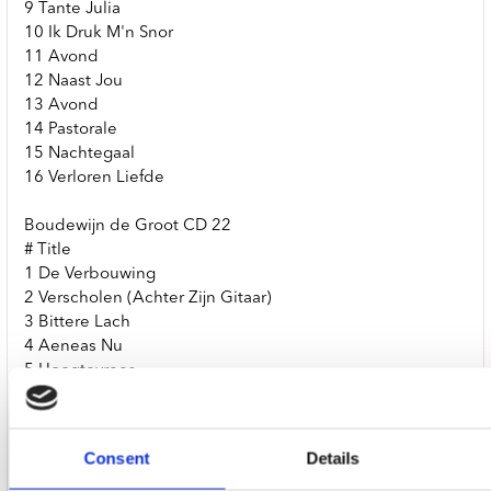
9 Tante Julia
10 Ik Druk M'n Snor
11 Avond
12 Naast Jou
13 Avond
14 Pastorale
15 Nachtegaal
16 Verloren Liefde
Boudewijn de Groot CD 22
# Title
1 De Verbouwing
2 Verscholen (Achter Zijn Gitaar)
3 Bittere Lach
4 Aeneas Nu
5 Hoogtevrees
6 Hoogtevrees In Babylon
7 Oorlog En Vrede
8 Scheiding
Consent
Details
9 Scherven