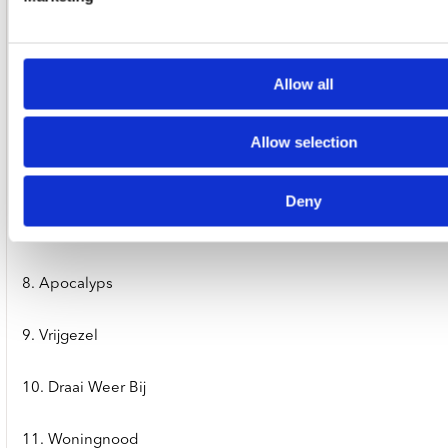
3. Een Respectabel Man
4. Er Komen Andere Tijden
Allow all
5. Noordzee
Allow selection
6. Welterusten Mijnheer De President
Deny
7. Een Meisje Van Zestien
8. Apocalyps
9. Vrijgezel
10. Draai Weer Bij
11. Woningnood