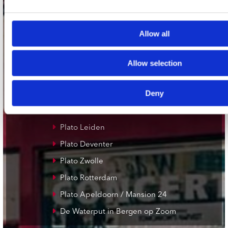
Allow all
onze winkels
Concerto Amsterdam
Allow selection
Record Mania Amsterdam
Deny
Plato Groningen
Plato Utrecht
Plato Leiden
Plato Deventer
Plato Zwolle
Plato Rotterdam
Plato Apeldoorn / Mansion 24
De Waterput in Bergen op Zoom