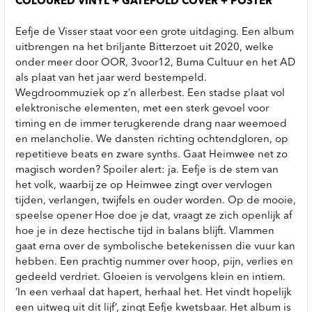
COLOURED VINYL + GATEFOLD COVER + POSTER
Eefje de Visser staat voor een grote uitdaging. Een album
uitbrengen na het briljante Bitterzoet uit 2020, welke
onder meer door OOR, 3voor12, Buma Cultuur en het AD
als plaat van het jaar werd bestempeld.
Wegdroommuziek op z’n allerbest. Een stadse plaat vol
elektronische elementen, met een sterk gevoel voor
timing en de immer terugkerende drang naar weemoed
en melancholie. We dansten richting ochtendgloren, op
repetitieve beats en zware synths. Gaat Heimwee net zo
magisch worden? Spoiler alert: ja. Eefje is de stem van
het volk, waarbij ze op Heimwee zingt over vervlogen
tijden, verlangen, twijfels en ouder worden. Op de mooie,
speelse opener Hoe doe je dat, vraagt ze zich openlijk af
hoe je in deze hectische tijd in balans blijft. Vlammen
gaat erna over de symbolische betekenissen die vuur kan
hebben. Een prachtig nummer over hoop, pijn, verlies en
gedeeld verdriet. Gloeien is vervolgens klein en intiem.
‘In een verhaal dat hapert, herhaal het. Het vindt hopelijk
een uitweg uit dit lijf’, zingt Eefje kwetsbaar. Het album is