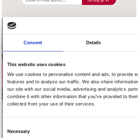
contact
Consent
Details
Stuur ons een e-mail
webwinkel@platomania.nl
This website uses cookies
Adres
Concerto Recordstore
We use cookies to personalise content and ads, to provide s
Utrechtsestraat 52-60
features and to analyse our traffic. We also share informatio
1017 VP Amsterdam
our site with our social media, advertising and analytics pa
combine it with other information that you’ve provided to them
collected from your use of their services.
onze winkels
Consent
Concerto Amsterdam
Necessary
Selection
Record Mania Amsterdam