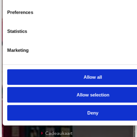
Plato Groningen
Preferences
Plato Utrecht
Plato Leiden
Statistics
Plato Deventer
Marketing
Plato Zwolle
Plato Rotterdam
Plato Apeldoorn / Mansion 24
Allow all
De Waterput in Bergen op Zoom
Allow selection
klantenservice
Deny
Verzendkosten
Klantenservice
Cadeaukaart