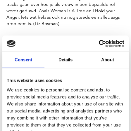
tracks gaan over hoe je als vrouw in een bepaalde rol
wordt geduwd. Zoals Woman Is A Tree en I Hold your
Anger. Iets wat helaas ook nu nog steeds een alledaags
probleem is. (Liz Bosman)
Plato & Concerto Exclusive in NL. Groen Glow in the
dark vinyl
The Last Dinner Party on the new album: “This record is a
Consent
Details
About
collection of stories, and the concept of album-as-mythos
binds them. ‘The Pyre’ itself is an allegorical place in
which these tales originate, a place of violence and
This website uses cookies
destruction but also regeneration, passion and light.
We use cookies to personalise content and ads, to
“The songs are character driven but still deeply personal,
provide social media features and to analyse our traffic.
a commonplace life event pushed to pathological
We also share information about your use of our site with
extreme. Being ghosted becomes a Western dance with a
our social media, advertising and analytics partners who
killer, and heartbreak laughs into the face of the
may combine it with other information that you’ve
apocalypse. Lyrics invoke rifles, scythes, sailors, saints,
provided to them or that they’ve collected from your use
cowboys, floods, Mother Earth, Joan of Arc, and blazing