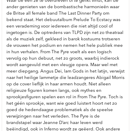
Waar de een ze te overdreven of te gelikt vindt, kan de
ander genieten van de bombastische harmonieën waar
de Britse all female band The Last Dinner Party om
bekend staat. Het debuutalbum Prelude To Ecstacy was
een verademing voor iedereen die niet altijd cool of
ingetogen is. De optredens van TLPD zijn net zo theatraal
als de muziek zelf, gekleed in barok kostuums trotseren
de vrouwen het podium en nemen het hele publiek mee
in hun verhalen. From The Pyre voelt als een logisch
vervolg op hun debuut, net zo groots, waarbij indierock
wordt aangevuld met een vleugje opera. Maar wel met
meer diepgang. Angus Dei, lam Gods in het latijn, verwijst
naar het heilige lammetje die leadzangeres Abigail Morris
op de cover lieflijk in haar armen houdt. Niet alleen
religieuze figuren komen langs, ook mythes en
sprookjesfiguren spelen een rol in From The Pyre. Toch is
het géén sprookje, want wie goed luistert hoort net zo
goed de hedendaagse problematiek als de speelse
verwijzingen naar het verleden. The Pyre is de
brandstapel waar Jeanne D’arc haar leven werd
beëindigd, ook in Inferno wordt ze geëerd. Ook andere