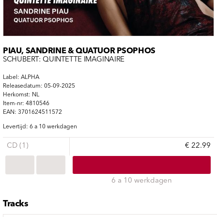
PIAU, SANDRINE & QUATUOR PSOPHOS
SCHUBERT: QUINTETTE IMAGINAIRE
Label: ALPHA
Releasedatum: 05-09-2025
Herkomst: NL
Item-nr: 4810546
EAN: 3701624511572
Levertijd: 6 a 10 werkdagen
CD (1)
€ 22.99
6 a 10 werkdagen
Tracks