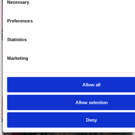
Necessary
Selection
Adres
Concerto Recordstore
Preferences
Utrechtsestraat 52-60
1017 VP Amsterdam
Statistics
onze winkels
Marketing
Concerto Amsterdam
Record Mania Amsterdam
Allow all
Plato Groningen
Plato Utrecht
Allow selection
Plato Leiden
Plato Deventer
Deny
Plato Zwolle