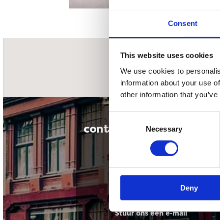
Sou
Classics
Bierviltjes
Klas
Boxsets
Consent
Reis
7 Inch singles
This website uses cookies
nieuwsbrief
We use cookies to personalis
information about your use of
other information that you’ve
Consent
contact
Necessary
Selection
Deny
Stuur ons een e-mail