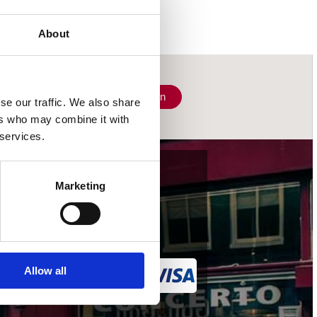
About
Schrijf je in
se our traffic. We also share
ers who may combine it with
 services.
wij accepteren
Marketing
Allow all