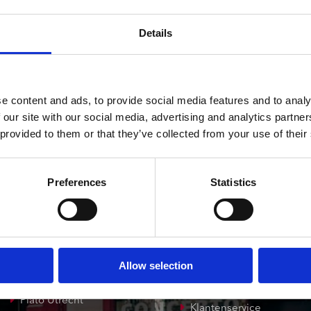
ndtracks
Gemiddeld 24 werkdagen
Plato 50 jaar Sale
siek
Details
sues
e content and ads, to provide social media features and to analy
 our site with our social media, advertising and analytics partn
 provided to them or that they’ve collected from your use of their
onze winkels
klantenservice
Preferences
Statistics
Concerto Amsterdam
Record Mania
Amsterdam
Allow selection
Plato Groningen
Verzendkosten
Plato Utrecht
Klantenservice