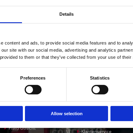
ndtracks
Op voorraad
Plato 50 jaar Sale
siek
Details
sues
e content and ads, to provide social media features and to analy
 our site with our social media, advertising and analytics partn
 provided to them or that they’ve collected from your use of their
onze winkels
klantenservice
Preferences
Statistics
Concerto Amsterdam
Record Mania
Amsterdam
Allow selection
Plato Groningen
Verzendkosten
Plato Utrecht
Klantenservice