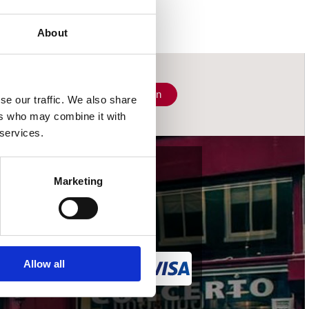
About
Schrijf je in
se our traffic. We also share
ers who may combine it with
 services.
wij accepteren
Marketing
Allow all