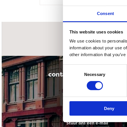
Sou
Classics
Bierviltjes
Klas
Boxsets
Consent
Reis
7 Inch singles
This website uses cookies
nieuwsbrief
We use cookies to personalis
information about your use of
other information that you’ve
Consent
contact
Necessary
Selection
Deny
Stuur ons een e-mail