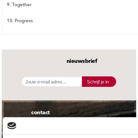
9. Together
10. Progress
nieuwsbrief
Schrijf je in
contact
Stuur ons een e-mail
webwinkel@platomania.nl