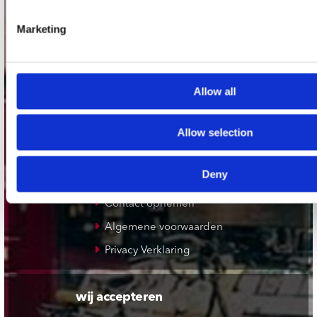
Plato Rotterdam
Marketing
Plato Apeldoorn / Mansion 24
De Waterput in Bergen op Zoom
Allow all
klantenservice
Allow selection
Verzendkosten
Klantenservice
Deny
Cadeaukaart
Contact opnemen
Algemene voorwaarden
Privacy Verklaring
wij accepteren