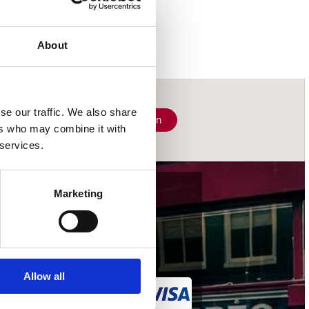
About
se our traffic. We also share
Schrijf je in
ers who may combine it with
 services.
Marketing
wij accepteren
Allow all