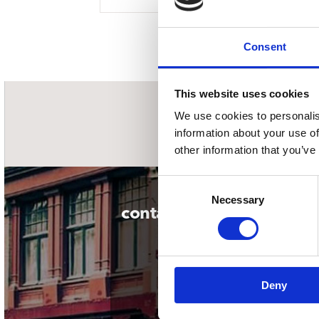
Sou
Classics
Bierviltjes
Klas
Boxsets
Reis
7 Inch singles
Consent
This website uses cookies
We use cookies to personalis
nieuwsbrief
information about your use of
other information that you’ve
Consent
Necessary
Selection
contact
Deny