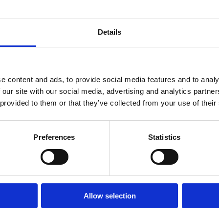
ndtracks
Plato 50 jaar Sale
In winkelwagen
siek
Gemiddeld 28 werkdagen
sues
Details
e content and ads, to provide social media features and to analy
 our site with our social media, advertising and analytics partn
 provided to them or that they’ve collected from your use of their
Preferences
Statistics
onze winkels
klantenservice
Concerto Amsterdam
Record Mania
Allow selection
Amsterdam
Plato Groningen