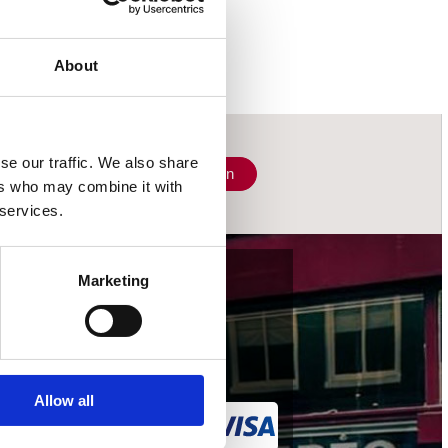
About
se our traffic. We also share
Schrijf je in
ers who may combine it with
 services.
Marketing
wij accepteren
Allow all