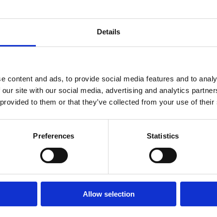
ndtracks
Plato 50 jaar Sale
In winkelwagen
siek
Verwacht op 28-08
sues
Details
e content and ads, to provide social media features and to analy
 our site with our social media, advertising and analytics partn
 provided to them or that they’ve collected from your use of their
Preferences
Statistics
onze winkels
klantenservice
Concerto Amsterdam
Record Mania
Allow selection
Amsterdam
Plato Groningen