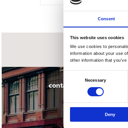
Sou
Classics
Bierviltjes
Klas
Boxsets
Reis
7 Inch singles
Consent
This website uses cookies
We use cookies to personalis
nieuwsbrief
information about your use of
other information that you’ve
Consent
Necessary
Selection
contact
Deny