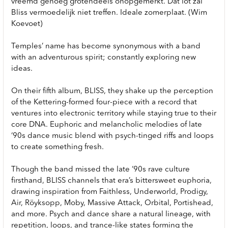
vreemd genoeg grotendeels onopgemerkt. Dat lot zal
Bliss vermoedelijk niet treffen. Ideale zomerplaat. (Wim
Koevoet)
Temples’ name has become synonymous with a band
with an adventurous spirit; constantly exploring new
ideas.
On their fifth album, BLISS, they shake up the perception
of the Kettering-formed four-piece with a record that
ventures into electronic territory while staying true to their
core DNA. Euphoric and melancholic melodies of late
‘90s dance music blend with psych-tinged riffs and loops
to create something fresh.
Though the band missed the late ‘90s rave culture
firsthand, BLISS channels that era’s bittersweet euphoria,
drawing inspiration from Faithless, Underworld, Prodigy,
Air, Röyksopp, Moby, Massive Attack, Orbital, Portishead,
and more. Psych and dance share a natural lineage, with
repetition, loops, and trance-like states forming the