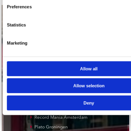
Preferences
contact
Statistics
Stuur ons een e-mail
webwinkel@platomania.nl
Marketing
Adres
Concerto Recordstore
Utrechtsestraat 52-60
Allow all
1017 VP Amsterdam
Allow selection
onze winkels
Deny
Concerto Amsterdam
Record Mania Amsterdam
Plato Groningen