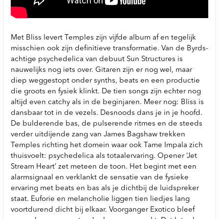
Met Bliss levert Temples zijn vijfde album af en tegelijk
misschien ook zijn definitieve transformatie. Van de Byrds-
achtige psychedelica van debuut Sun Structures is
nauwelijks nog iets over. Gitaren zijn er nog wel, maar
diep weggestopt onder synths, beats en een productie
die groots en fysiek klinkt. De tien songs zijn echter nog
altijd even catchy als in de beginjaren. Meer nog: Bliss is
dansbaar tot in de vezels. Desnoods dans je in je hoofd.
De bulderende bas, de pulserende ritmes en de steeds
verder uitdijende zang van James Bagshaw trekken
Temples richting het domein waar ook Tame Impala zich
thuisvoelt: psychedelica als totaalervaring. Opener ‘Jet
Stream Heart’ zet meteen de toon. Het begint met een
alarmsignaal en verklankt de sensatie van de fysieke
ervaring met beats en bas als je dichtbij de luidspreker
staat. Euforie en melancholie liggen tien liedjes lang
voortdurend dicht bij elkaar. Voorganger Exotico bleef