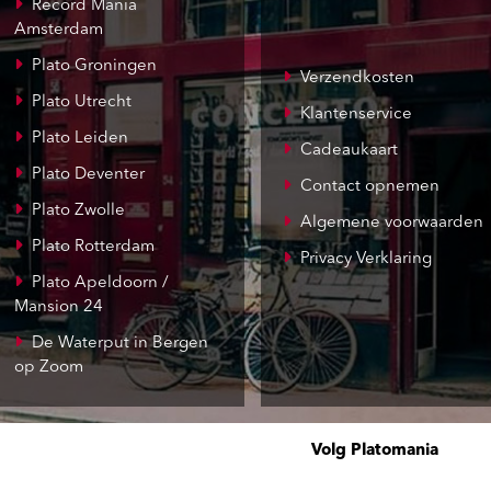
Record Mania
Amsterdam
Plato Groningen
Verzendkosten
Plato Utrecht
Klantenservice
Plato Leiden
Cadeaukaart
Plato Deventer
Contact opnemen
Plato Zwolle
Algemene voorwaarden
Plato Rotterdam
Privacy Verklaring
Plato Apeldoorn /
Mansion 24
De Waterput in Bergen
op Zoom
Volg Platomania