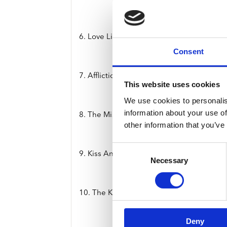
6. Love Like Winter
Consent
7. Affliction
This website uses cookies
We use cookies to personalis
information about your use of
8. The Missing Frame
other information that you’ve
Consent
9. Kiss And Control
Necessary
Selection
10. The Killing Lights
Deny