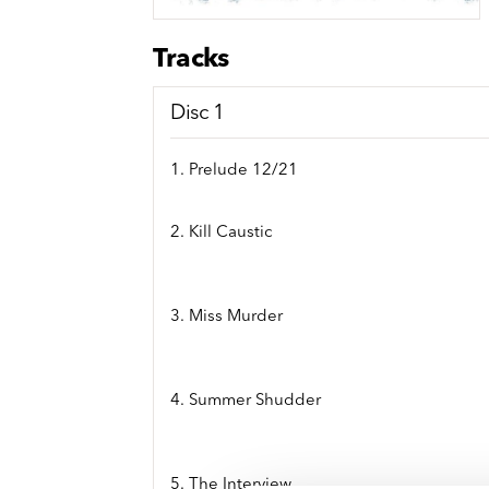
Sou
Classics
Bierviltjes
Klas
Boxsets
Tracks
Reis
7 Inch singles
Disc 1
1. Prelude 12/21
2. Kill Caustic
3. Miss Murder
4. Summer Shudder
5. The Interview