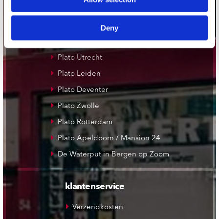
Concerto Amsterdam
Record Mania Amsterdam
Deny
Plato Groningen
Plato Utrecht
Plato Leiden
Plato Deventer
Plato Zwolle
Plato Rotterdam
Plato Apeldoorn / Mansion 24
De Waterput in Bergen op Zoom
klantenservice
Verzendkosten