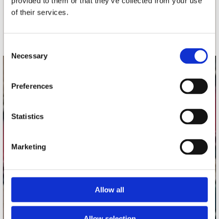
provided to them or that they’ve collected from your use
of their services.
Schrijf je in
Consent
Necessary
Selection
contact
Preferences
Stuur ons een e-mail
webwinkel@platomania.nl
Statistics
Adres
Concerto Recordstore
Marketing
Utrechtsestraat 52-60
1017 VP Amsterdam
Allow all
onze winkels
Allow selection