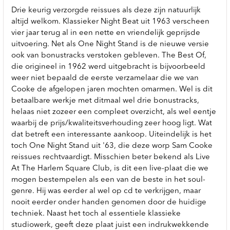
Drie keurig verzorgde reissues als deze zijn natuurlijk
altijd welkom. Klassieker Night Beat uit 1963 verscheen
vier jaar terug al in een nette en vriendelijk geprijsde
uitvoering. Net als One Night Stand is de nieuwe versie
ook van bonustracks verstoken gebleven. The Best Of,
die origineel in 1962 werd uitgebracht is bijvoorbeeld
weer niet bepaald de eerste verzamelaar die we van
Cooke de afgelopen jaren mochten omarmen. Wel is dit
betaalbare werkje met ditmaal wel drie bonustracks,
helaas niet zozeer een compleet overzicht, als wel eentje
waarbij de prijs/kwaliteitsverhouding zeer hoog ligt. Wat
dat betreft een interessante aankoop. Uiteindelijk is het
toch One Night Stand uit '63, die deze worp Sam Cooke
reissues rechtvaardigt. Misschien beter bekend als Live
At The Harlem Square Club, is dit een live-plaat die we
mogen bestempelen als een van de beste in het soul-
genre. Hij was eerder al wel op cd te verkrijgen, maar
nooit eerder onder handen genomen door de huidige
techniek. Naast het toch al essentiele klassieke
studiowerk, geeft deze plaat juist een indrukwekkende