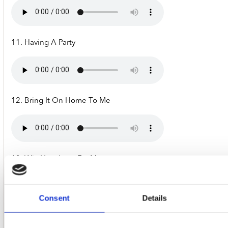
11. Having A Party
12. Bring It On Home To Me
13. Win Your Love For Me
Consent
Details
14. You Were Made For Me