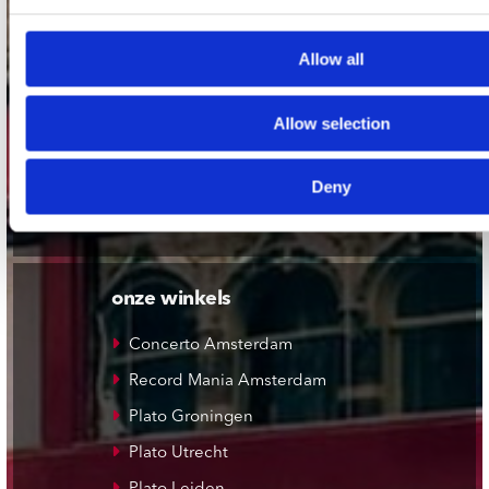
contact
Stuur ons een e-mail
Allow all
webwinkel@platomania.nl
Allow selection
Adres
Concerto Recordstore
Utrechtsestraat 52-60
Deny
1017 VP Amsterdam
onze winkels
Concerto Amsterdam
Record Mania Amsterdam
Plato Groningen
Plato Utrecht