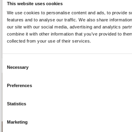
This website uses cookies
We use cookies to personalise content and ads, to provide s
features and to analyse our traffic. We also share informatio
our site with our social media, advertising and analytics pa
15. Nothing Can Change This Love
combine it with other information that you’ve provided to them
collected from your use of their services.
Consent
Necessary
Selection
nieuwsbrief
Preferences
Schrijf je in
Statistics
Marketing