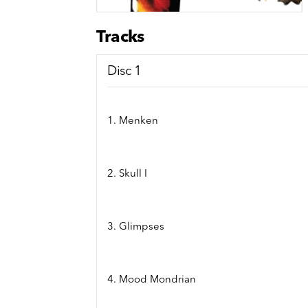
Sou
Classics
Bierviltjes
Klas
Boxsets
Tracks
Reis
7 Inch singles
Disc 1
1. Menken
2. Skull I
3. Glimpses
4. Mood Mondrian