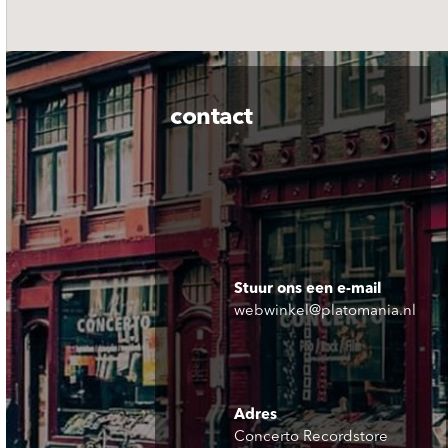
contact
Stuur ons een e-mail
webwinkel@platomania.nl
Adres
Concerto Recordstore