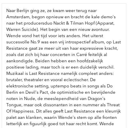
Naar Berlijn ging ze, ze kwam weer terug naar
Amsterdam, begon opnieuw en bracht de kale demo's
naar het producersduo Nackt & Tilman Hopf (Apparat,
Warren Suicide). Het begin van een nieuw avontuur.
Wende vond het tijd voor iets anders. Het uiterst
succesvolle No.9 was een vrij introspectief album, op Last
Resistance gaat ze meer uit van haar expressieve kracht,
zoals dat zich bij haar concerten in Carré feitelijk al
aankondigde. Beiden hebben een hoofdzakelijk
positieve lading, maar toch is er een duidelijk verschil.
Muzikaal is Last Resistance namelijk compleet anders:
brutaler, theatraler en vooral eclectischer. De
elektronische setting, uptempo beats in songs als Do
Berlin en Devil's Pact, de optimistische en bevrijdende
noten in Nude, de meeslependheid van Dragon's
Tongue, maar ook dissonanten in een nummer als Threat
Of Happiness. Dit alles geeft Last Resistance een kleurrijk
palet aan klanken, waarin Wende's stem op alle fronten
letterlijk en figuurlijk goed tot haar recht komt. Wende