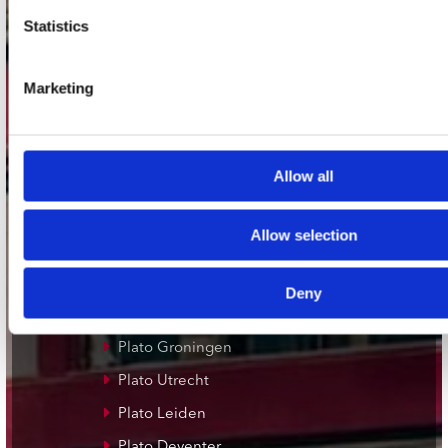
Stuur ons een e-mail
Statistics
webwinkel@platomania.nl
Adres
Marketing
Concerto Recordstore
Utrechtsestraat 52-60
1017 VP Amsterdam
Allow all
Allow selection
onze winkels
Concerto Amsterdam
Deny
Record Mania Amsterdam
Plato Groningen
Plato Utrecht
Plato Leiden
Plato Deventer