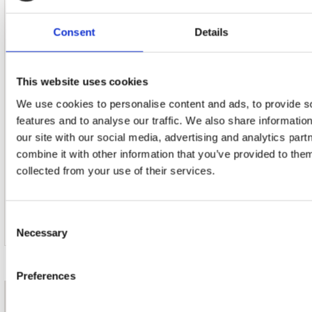
18. Pieces Of My Life
Consent
Details
This website uses cookies
19. Blue Eyes Crying In The Rain
We use cookies to personalise content and ads, to provide s
features and to analyse our traffic. We also share informatio
our site with our social media, advertising and analytics pa
combine it with other information that you’ve provided to them
collected from your use of their services.
20. I Can't Stop Loving You
Consent
Necessary
Selection
Preferences
nieuwsbrief