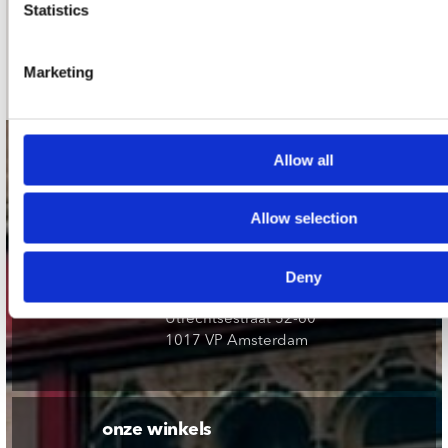
Statistics
Schrijf je in
Marketing
contact
Allow all
Stuur ons een e-mail
Allow selection
webwinkel@platomania.nl
Adres
Deny
Concerto Recordstore
Utrechtsestraat 52-60
1017 VP Amsterdam
onze winkels