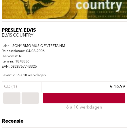
PRESLEY, ELVIS
ELVIS COUNTRY
Label: SONY BMG MUSIC ENTERTAINM
Releasedatum: 04-08-2006
Herkomst: NL
Item-nr: 1878836
EAN: 0828767743325
Levertijd: 6 a 10 werkdagen
CD (1)
€ 16.99
6 a 10 werkdagen
Recensie