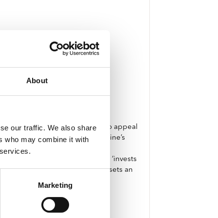
About
an Kent (director)
ich, in his own words, ‘strives to appeal
se our traffic. We also share
 Rameau’s inventive take on Racine’s
ers who may combine it with
layful choreography. Ed Lyon and
 services.
 welcome return to Glyndebourne, ‘invests
f early music William Christie ‘sets an
e’ (The DailyTelegraph).
Marketing