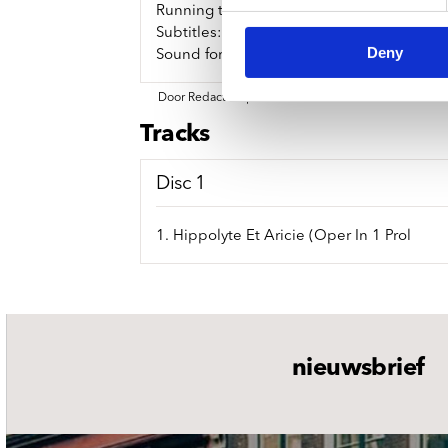
Running time: 187 minutes
Subtitles: EN/FR/DE/KO
Deny
Sound format: 2.0LPCM + 5.1(5.0) DTS
Door Redactie op 2014-07-19
Tracks
Disc 1
1. Hippolyte Et Aricie (Oper In 1 Prol
nieuwsbrief