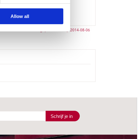
Allow all
n Platomania:
Issue 309 gepubliceerd op 2014-08-06
Schrijf je in