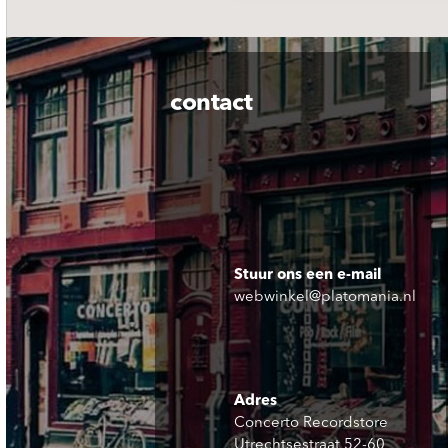
contact
Stuur ons een e-mail
webwinkel@platomania.nl
Adres
Concerto Recordstore
Utrechtsestraat 52-60