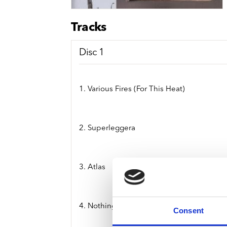
Sou
Classics
Bierviltjes
Klas
Boxsets
Tracks
Reis
7 Inch singles
Disc 1
1. Various Fires (For This Heat)
2. Superleggera
3. Atlas
4. Nothing's Open
Consent