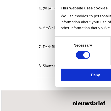
This website uses cookies
5. 29 Miles Of Black Snow (For Jackson Po
We use cookies to personalis
information about your use of
other information that you’ve
6. A=A / B=B
Consent
Necessary
Selection
7. Dark Blue, Bright Red
8. Shatter (For Sonny Sharrock)
Deny
nieuwsbrief