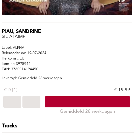
PIAU, SANDRINE
SI J'AI AIME
Label: ALPHA
Releasedatum: 19-07-2024
Herkomst: EU
Item-nr: 3975944
EAN: 3760014194450
Levertijd: Gemiddeld 28 werkdagen
CD (1)
€ 19.99
Gemiddeld 28 werkdagen
Tracks