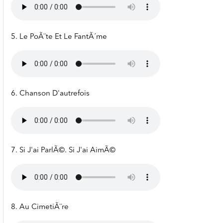
5. Le PoÃ¨te Et Le FantÃ´me
6. Chanson D'autrefois
7. Si J'ai ParlÃ©. Si J'ai AimÃ©
8. Au CimetiÃ¨re