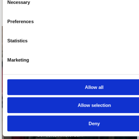
Necessary
Selection
Schrijf je in
Preferences
contact
Statistics
Stuur ons een e-mail
webwinkel@platomania.nl
Marketing
Adres
Concerto Recordstore
Allow all
Utrechtsestraat 52-60
1017 VP Amsterdam
Allow selection
onze winkels
Deny
Concerto Amsterdam