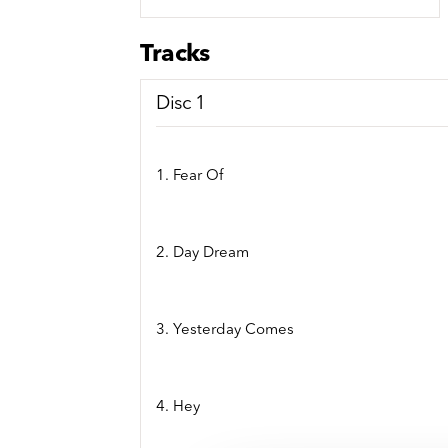
Sou
Classics
Bierviltjes
Klas
Boxsets
Tracks
Reis
7 Inch singles
Disc 1
1. Fear Of
2. Day Dream
3. Yesterday Comes
4. Hey