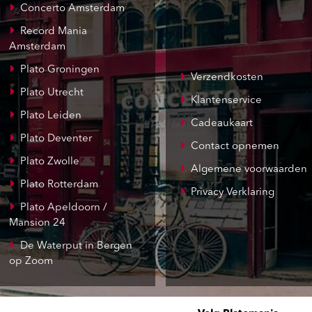
Concerto Amsterdam
Record Mania
Amsterdam
Plato Groningen
Verzendkosten
Plato Utrecht
Klantenservice
Plato Leiden
Cadeaukaart
Plato Deventer
Contact opnemen
Plato Zwolle
Algemene voorwaarden
Plato Rotterdam
Privacy Verklaring
Plato Apeldoorn /
Mansion 24
De Waterput in Bergen
op Zoom