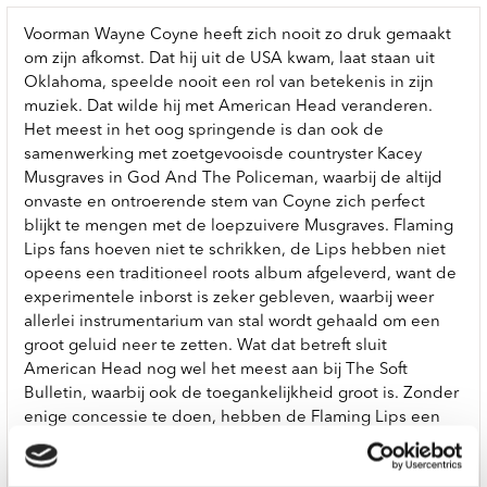
Voorman Wayne Coyne heeft zich nooit zo druk gemaakt
om zijn afkomst. Dat hij uit de USA kwam, laat staan uit
Oklahoma, speelde nooit een rol van betekenis in zijn
muziek. Dat wilde hij met American Head veranderen.
Het meest in het oog springende is dan ook de
samenwerking met zoetgevooisde countryster Kacey
Musgraves in God And The Policeman, waarbij de altijd
onvaste en ontroerende stem van Coyne zich perfect
blijkt te mengen met de loepzuivere Musgraves. Flaming
Lips fans hoeven niet te schrikken, de Lips hebben niet
opeens een traditioneel roots album afgeleverd, want de
experimentele inborst is zeker gebleven, waarbij weer
allerlei instrumentarium van stal wordt gehaald om een
groot geluid neer te zetten. Wat dat betreft sluit
American Head nog wel het meest aan bij The Soft
Bulletin, waarbij ook de toegankelijkheid groot is. Zonder
enige concessie te doen, hebben de Flaming Lips een
traditionelere basis weten te gebruiken om opnieuw een
geweldig album af te leveren.