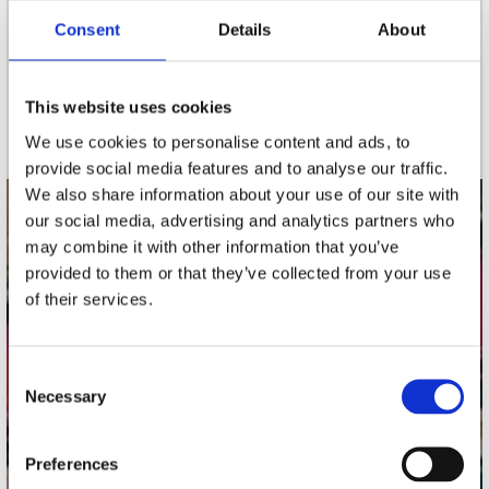
Consent
Details
About
nieuwsbrief
This website uses cookies
Schrijf je in
We use cookies to personalise content and ads, to
provide social media features and to analyse our traffic.
We also share information about your use of our site with
our social media, advertising and analytics partners who
contact
may combine it with other information that you’ve
Stuur ons een e-mail
provided to them or that they’ve collected from your use
webwinkel@platomania.nl
of their services.
Adres
Concerto Recordstore
Consent
Necessary
Utrechtsestraat 52-60
Selection
1017 VP Amsterdam
Preferences