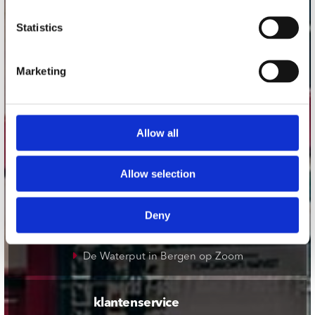
onze winkels
Statistics
Concerto Amsterdam
Marketing
Record Mania Amsterdam
Plato Groningen
Plato Utrecht
Allow all
Plato Leiden
Plato Deventer
Allow selection
Plato Zwolle
Plato Rotterdam
Deny
Plato Apeldoorn / Mansion 24
De Waterput in Bergen op Zoom
klantenservice