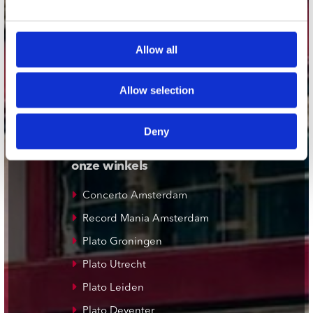
Stuur ons een e-mail
webwinkel@platomania.nl
Allow all
Adres
Concerto Recordstore
Utrechtsestraat 52-60
Allow selection
1017 VP Amsterdam
Deny
onze winkels
Concerto Amsterdam
Record Mania Amsterdam
Plato Groningen
Plato Utrecht
Plato Leiden
Plato Deventer