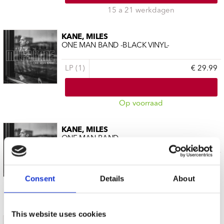
15 a 21 werkdagen
KANE, MILES
ONE MAN BAND -BLACK VINYL-
LP (1)
€ 29.99
Op voorraad
KANE, MILES
ONE MAN BAND
CD (1)
€ 17.99
Consent
Details
About
Op voorraad
This website uses cookies
KANE, MILES