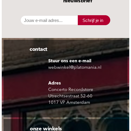
nieuwsbrief
Schrijf je in
contact
Stuur ons een e-mail
webwinkel@platomania.nl
Adres
Concerto Recordstore
Utrechtsestraat 52-60
1017 VP Amsterdam
onze winkels