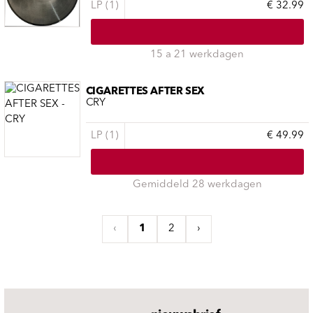
LP (1)
€ 32.99
15 a 21 werkdagen
CIGARETTES AFTER SEX
CRY
LP (1)
€ 49.99
Gemiddeld 28 werkdagen
‹
1
2
›