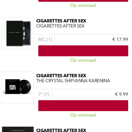
Op voorraad
CIGARETTES AFTER SEX
CIGARETTES AFTER SEX
MC (1)
€ 17.99
Op voorraad
CIGARETTES AFTER SEX
THE CRYSTAL SHIP/ANNA KARENINA
7" (1)
€ 9.99
Op voorraad
CIGARETTES AFTER SEX