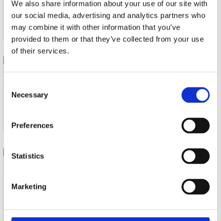
DVD (6)
€ 49.99
We also share information about your use of our site with
our social media, advertising and analytics partners who
may combine it with other information that you’ve
Wordt verwacht
provided to them or that they’ve collected from your use
of their services.
TV SERIES
STARGATE SEASON 5
Consent
DVD (6)
€ 49.99
Necessary
Selection
Preferences
Wordt verwacht
TV SERIES
Statistics
STARGATE SEASON 7
DVD (6)
€ 49.99
Marketing
Wordt verwacht