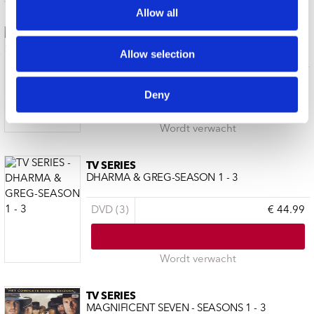
Allow all
TV SERIES
STARGATE SG 1 -PILOT-
Allow selection
DVD (2)
€ 22.99
Deny
Wordt verwacht
TV SERIES
DHARMA & GREG-SEASON 1 - 3
DVD (3)
€ 44.99
Wordt verwacht
TV SERIES
MAGNIFICENT SEVEN - SEASONS 1 - 3