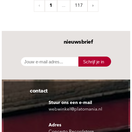
‹
1
...
117
›
nieuwsbrief
Schrijf je in
contact
Stuur ons een e-mail
webwinkel@platomania.nl
Adres
Concerto Recordstore