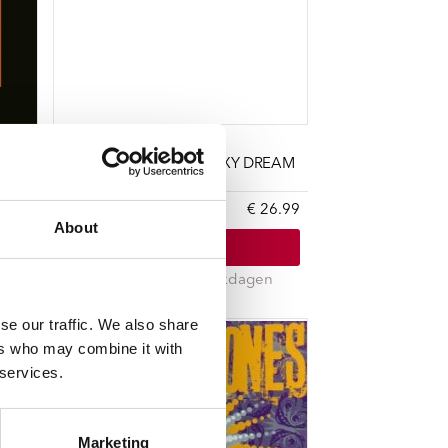
LUCAS JESUS
DARK EMO COWBOY SEXY DREAM
39.99
LP (1)
€ 26.99
About
In winkelwagen
n
Gemiddeld 28 werkdagen
se our traffic. We also share
ers who may combine it with
 services.
Marketing