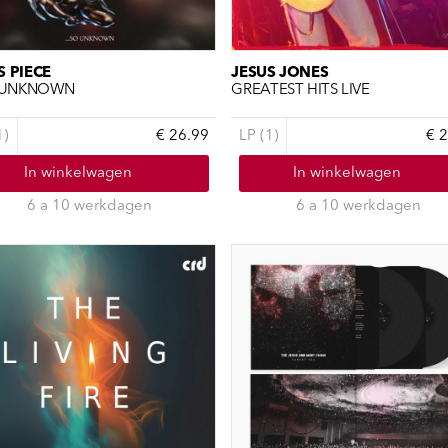
ndtracks
Plato 50 jaar Sale
siek
sues
S PIECE
JESUS JONES
O UNKNOWN
GREATEST HITS LIVE
1)
€ 26.99
LP (1)
€ 
In winkelwagen
In winkelwagen
6 a 10 werkdagen
6 a 10 werkdagen