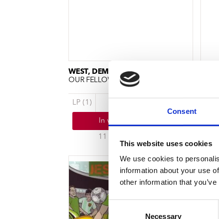
WEST, DEMETRIUS & JESUS PROMOTERS
WEST
OUR FELLOWSHIP HOUR
DO I
LP (1)
€ 22.99
CD (
Consent
In winkelwagen
11 a 14 werkdagen
This website uses cookies
We use cookies to personalis
information about your use of
other information that you’ve
Consent
Necessary
Selection