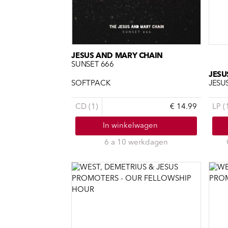
JESUS AND MARY CHAIN
SUNSET 666
JESU
JESU
SOFTPACK
CD (1)
€ 14.99
LP (
In winkelwagen
6 a 10 werkdagen