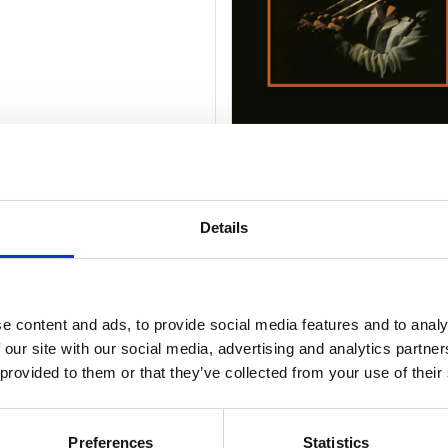
, DEMETRIUS / JESUS PROMO
CAUNEDO, JESUS
T AGAIN
FIRE & SUGAR
1)
€ 17.99
LP (1)
€ 
Details
In winkelwagen
In winkelwagen
11 a 14 werkdagen
Gemiddeld 28 werkdage
e content and ads, to provide social media features and to analy
 our site with our social media, advertising and analytics partn
 provided to them or that they’ve collected from your use of their
Preferences
Statistics