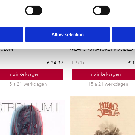
Allow selection
 JESUS
DULUM
WEAPONS NATURE PROVIDED
1)
€ 24.99
LP (1)
€ 
In winkelwagen
In winkelwagen
15 a 21 werkdagen
15 a 21 werkdagen