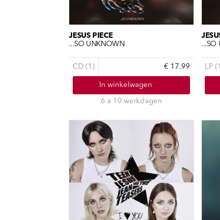
Sou
Classics
Bierviltjes
Klas
Boxsets
Reis
7 Inch singles
JESUS PIECE
JESU
...SO UNKNOWN
...S
CD (1)
€ 17.99
LP (
In winkelwagen
6 a 10 werkdagen