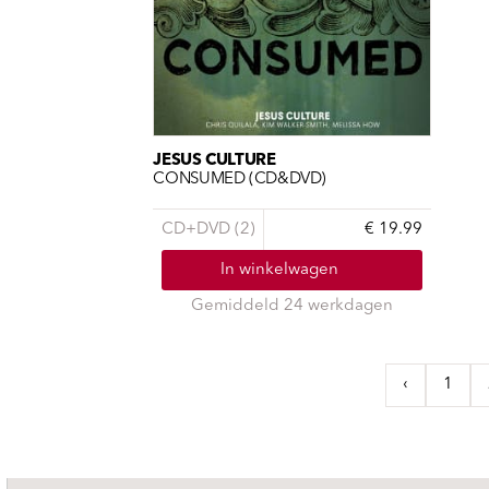
JESUS CULTURE
CONSUMED (CD&DVD)
CD+DVD (2)
€ 19.99
In winkelwagen
Gemiddeld 24 werkdagen
‹
1