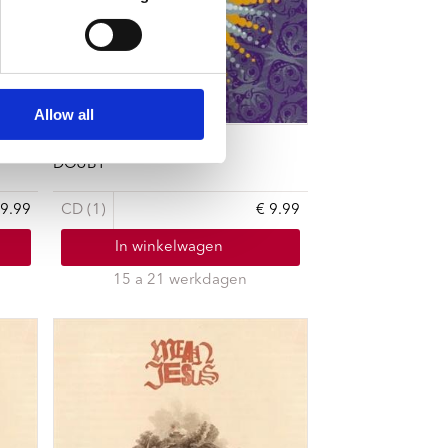
Allow all
DANIELS, WALTER -& JESUS & THE GROUP
JESUS JONES
DOUBT
19.99
CD (1)
€ 9.99
In winkelwagen
15 a 21 werkdagen