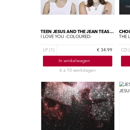
TEEN JESUS AND THE JEAN TEASERS
I LOVE YOU -COLOURED-
THE L
LP (1)
€ 34.99
CD (
In winkelwagen
6 a 10 werkdagen