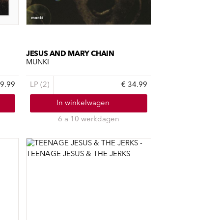
JESUS AND MARY CHAIN
MUNKI
29.99
LP (2)
€ 34.99
In winkelwagen
6 a 10 werkdagen