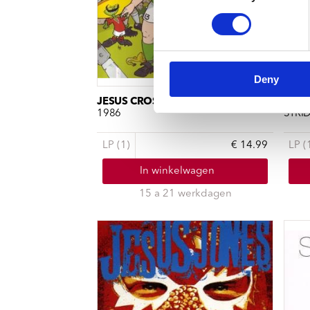
Deny
JESUS CROST
ZOLA
1986
STRI
LP (1)
€ 14.99
LP (
In winkelwagen
15 a 21 werkdagen