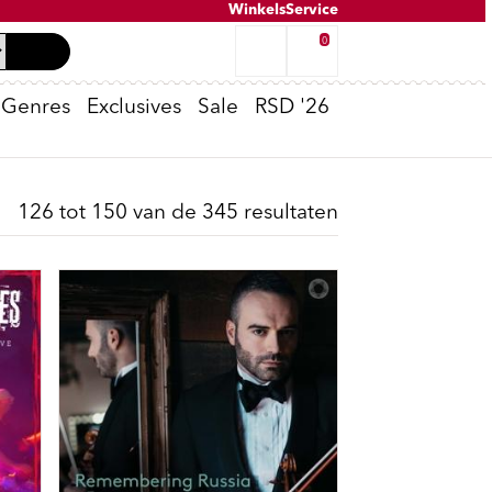
Winkels
Service
0
Genres
Exclusives
Sale
RSD '26
Tweedehands inkoop
K-POP
Oppenheimer
Peter van Dongen - Voldongen
Cassette Spelers
T-Shirts
No Risk Disk
126 tot 150 van de 345 resultaten
e