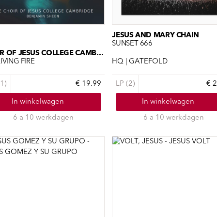
JESUS AND MARY CHAIN
SUNSET 666
CHOIR OF JESUS COLLEGE CAMBRIDGE
IVING FIRE
HQ | GATEFOLD
1)
€ 19.99
LP (2)
€ 
In winkelwagen
In winkelwagen
6 a 10 werkdagen
6 a 10 werkdagen