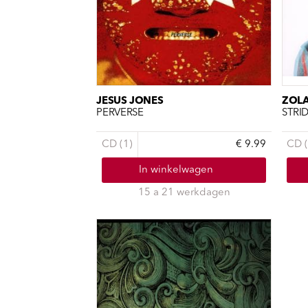
JESUS JONES
ZOLA
PERVERSE
STRI
CD (1)
€ 9.99
CD (
In winkelwagen
15 a 21 werkdagen