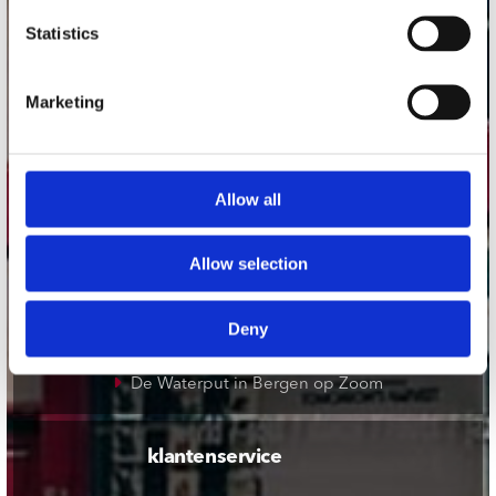
onze winkels
Statistics
Concerto Amsterdam
Record Mania Amsterdam
Marketing
Plato Groningen
Plato Utrecht
Allow all
Plato Leiden
Plato Deventer
Allow selection
Plato Zwolle
Plato Rotterdam
Deny
Plato Apeldoorn / Mansion 24
De Waterput in Bergen op Zoom
klantenservice