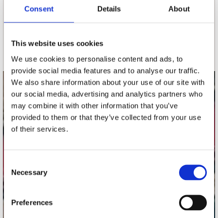
nieuwsbrief
Consent
Details
About
Schrijf je in
This website uses cookies
We use cookies to personalise content and ads, to
provide social media features and to analyse our traffic.
We also share information about your use of our site with
contact
our social media, advertising and analytics partners who
may combine it with other information that you’ve
Stuur ons een e-mail
provided to them or that they’ve collected from your use
webwinkel@platomania.nl
of their services.
Adres
Concerto Recordstore
Consent
Utrechtsestraat 52-60
Necessary
Selection
1017 VP Amsterdam
Preferences