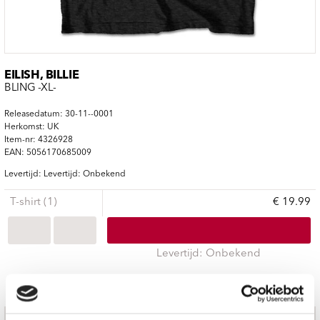
EILISH, BILLIE
BLING -XL-
Releasedatum: 30-11--0001
Herkomst: UK
Item-nr: 4326928
EAN: 5056170685009
Levertijd: Levertijd: Onbekend
T-shirt (1)
€ 19.99
Levertijd: Onbekend