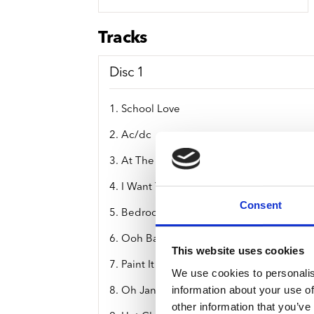
Sou
Classics
Bierviltjes
Klas
Boxsets
Tracks
Reis
7 Inch singles
Disc 1
1. School Love
2. Ac/dc
3. At The Apartment
4. I Want You Both (With Me)
Consent
5. Bedroom Game
6. Ooh Baby
This website uses cookies
7. Paint It Black
We use cookies to personalis
information about your use of
8. Oh Jane
other information that you’ve