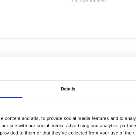
ndtracks
3 a 5 werkdagen
Plato 50 jaar Sale
siek
sues
Details
e content and ads, to provide social media features and to analy
 our site with our social media, advertising and analytics partn
 provided to them or that they’ve collected from your use of their