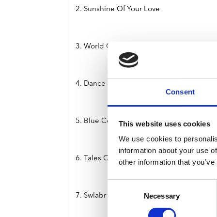
2. Sunshine Of Your Love
3. World Of Pain
4. Dance The Night Away
Consent
5. Blue Condition
This website uses cookies
We use cookies to personalis
information about your use of
6. Tales Of Brave Ulysses
other information that you’ve
Consent
Necessary
Selection
7. Swlabr