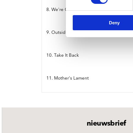
8. We're Going Wrong
Deny
9. Outside Woman Blues
10. Take It Back
11. Mother's Lament
nieuwsbrief