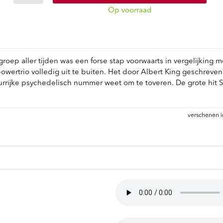
ndtracks
Plato 50 jaar Sale
Op voorraad
siek
sues
ep aller tijden was een forse stap voorwaarts in vergelijking m
owertrio volledig uit te buiten. Het door Albert King geschreve
rrijke psychedelisch nummer weet om te toveren. De grote hit S
verschenen i