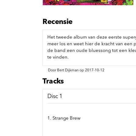
Sou
Classics
Bierviltjes
Klas
Boxsets
Reis
7 Inch singles
Recensie
Het tweede album van deze eerste supergro
meer los en weet hier de kracht van een p
de band een oude bluessong tot een kleu
te vinden.
Door Bert Dijkman op 2017-10-12
Tracks
Disc 1
1. Strange Brew