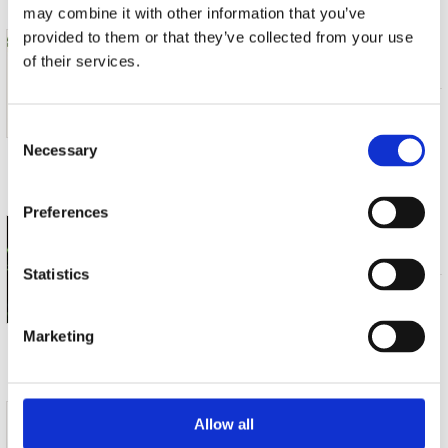
may combine it with other information that you’ve
provided to them or that they’ve collected from your use
CREAM
of their services.
BEST OF CREAM
LP (1)
€ 29.99
Consent
Necessary
Selection
3 a 5 werkdagen
Preferences
HELLACOPTERS
CREAM OF THE CRAP! COLLECTED NON-ALBUM WORKS VOLUME 3
Statistics
CD (1)
€ 19.99
Marketing
Op voorraad
HELLACOPTERS
Allow all
CREAM OF THE CRAP! COLLECTED NON-ALBUM WORKS VOLUME 3