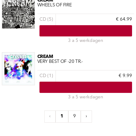
CREAM
WHEELS OF FIRE
CD (5)
€ 64.99
3 a 5 werkdagen
CREAM
VERY BEST OF -20 TR.-
CD (1)
€ 9.99
3 a 5 werkdagen
‹
1
9
›