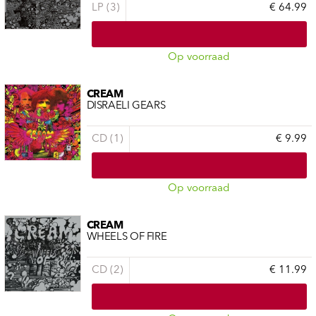
LP (3)
€ 64.99
Op voorraad
CREAM
DISRAELI GEARS
CD (1)
€ 9.99
Op voorraad
CREAM
WHEELS OF FIRE
CD (2)
€ 11.99