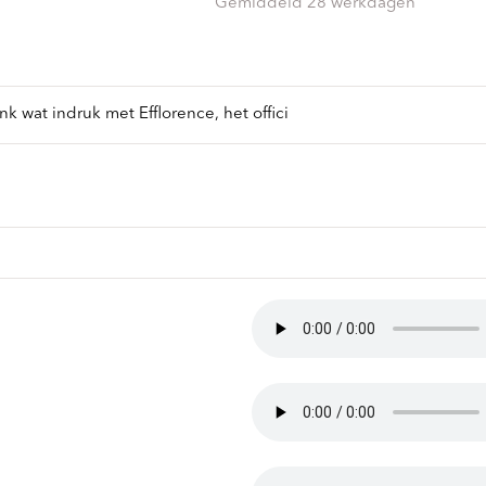
ndtracks
Gemiddeld 28 werkdagen
Plato 50 jaar Sale
siek
sues
k wat indruk met Efflorence, het offici