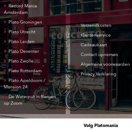
Record Mania
Amsterdam
Plato Groningen
Verzendkosten
Plato Utrecht
Klantenservice
Plato Leiden
Cadeaukaart
Plato Deventer
Contact opnemen
Plato Zwolle
Algemene voorwaarden
Plato Rotterdam
Privacy Verklaring
Plato Apeldoorn /
Mansion 24
De Waterput in Bergen
op Zoom
Volg Platomania