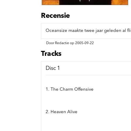
Sou
Classics
Bierviltjes
Klas
Boxsets
Recensie
Reis
7 Inch singles
Oceansize maakte twee jaar geleden al flin
Door Redactie op 2005-09-22
Tracks
Disc 1
1. The Charm Offensive
2. Heaven Alive