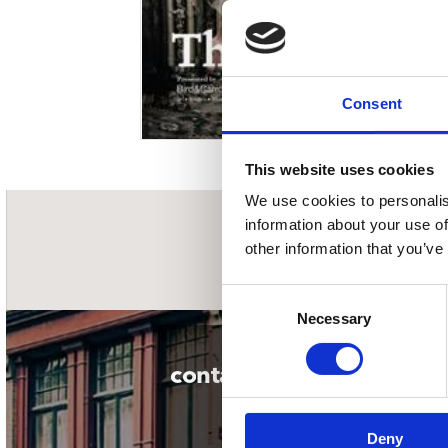
Sou
Classics
Bierviltjes
Klas
Boxsets
Reis
7 Inch singles
Consent
This website uses cookies
We use cookies to personalis
information about your use of
nieuwsbrief
other information that you’ve
Consent
Necessary
Selection
contact
Deny