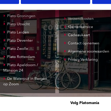
Record Mania
Amsterdam
Plato Groningen
Verzendkosten
Plato Utrecht
Klantenservice
Plato Leiden
Cadeaukaart
Plato Deventer
Contact opnemen
Plato Zwolle
Algemene voorwaarden
Plato Rotterdam
Privacy Verklaring
Plato Apeldoorn /
Mansion 24
De Waterput in Bergen
op Zoom
Volg Platomania