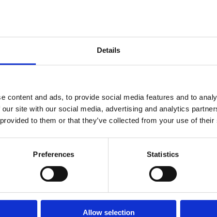
ndtracks
Op voorraad
Plato 50 jaar Sale
siek
sues
Details
e content and ads, to provide social media features and to analy
 our site with our social media, advertising and analytics partn
 provided to them or that they’ve collected from your use of their
Preferences
Statistics
onze winkels
klantenservice
Concerto Amsterdam
Allow selection