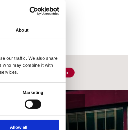
About
se our traffic. We also share
ers who may combine it with
 services.
Schrijf je in
Marketing
wij accepteren
Allow all