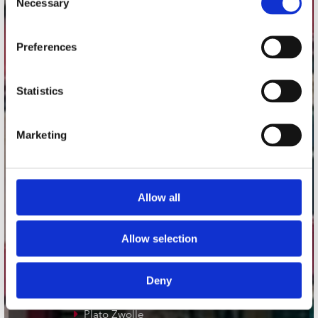
Necessary
Selection
Adres
Preferences
Concerto Recordstore
Utrechtsestraat 52-60
1017 VP Amsterdam
Statistics
Marketing
onze winkels
Concerto Amsterdam
Allow all
Record Mania Amsterdam
Plato Groningen
Allow selection
Plato Utrecht
Plato Leiden
Deny
Plato Deventer
Plato Zwolle