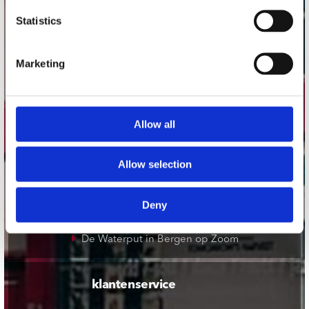
onze winkels
Statistics
Concerto Amsterdam
Record Mania Amsterdam
Marketing
Plato Groningen
Plato Utrecht
Allow all
Plato Leiden
Plato Deventer
Allow selection
Plato Zwolle
Plato Rotterdam
Deny
Plato Apeldoorn / Mansion 24
De Waterput in Bergen op Zoom
klantenservice