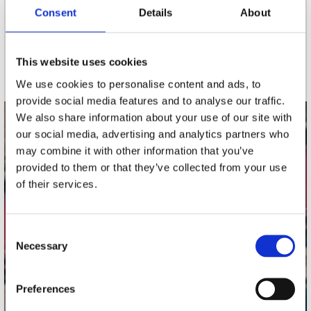
nieuwsbrief
Consent
Details
About
Schrijf je in
This website uses cookies
We use cookies to personalise content and ads, to
provide social media features and to analyse our traffic.
We also share information about your use of our site with
contact
our social media, advertising and analytics partners who
may combine it with other information that you’ve
Stuur ons een e-mail
provided to them or that they’ve collected from your use
webwinkel@platomania.nl
of their services.
Adres
Concerto Recordstore
Consent
Utrechtsestraat 52-60
Necessary
Selection
1017 VP Amsterdam
Preferences