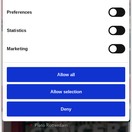
Concerto Recordstore
Preferences
Utrechtsestraat 52-60
1017 VP Amsterdam
Statistics
onze winkels
Marketing
Concerto Amsterdam
Record Mania Amsterdam
Allow all
Plato Groningen
Plato Utrecht
Allow selection
Plato Leiden
Plato Deventer
Deny
Plato Zwolle
Plato Rotterdam