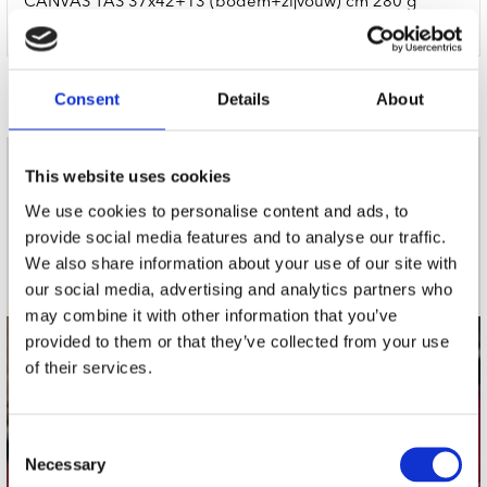
CANVAS TAS 37x42+13 (bodem+zijvouw) cm 280 g
(zwart)
Door Redactie op
Consent
Details
About
This website uses cookies
nieuwsbrief
We use cookies to personalise content and ads, to
provide social media features and to analyse our traffic.
Schrijf je in
We also share information about your use of our site with
our social media, advertising and analytics partners who
may combine it with other information that you’ve
provided to them or that they’ve collected from your use
contact
of their services.
Stuur ons een e-mail
webwinkel@platomania.nl
Consent
Necessary
Selection
Adres