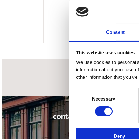
Sou
Classics
Bierviltjes
Klas
Boxsets
Reis
7 Inch singles
Consent
This website uses cookies
We use cookies to personalis
information about your use of
nieuwsbrief
other information that you’ve
Consent
Necessary
Selection
contact
Deny