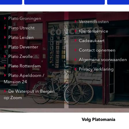
Record Mania
Amsterdam
Plato Groningen
Verzendkosten
Plato Utrecht
Klantenservice
Plato Leiden
Cadeaukaart
Plato Deventer
Contact opnemen
Plato Zwolle
Algemene voorwaarden
Plato Rotterdam
Privacy Verklaring
Plato Apeldoorn /
Mansion 24
De Waterput in Bergen
op Zoom
Volg Platomania