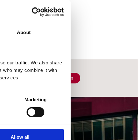
About
se our traffic. We also share
ers who may combine it with
 services.
Schrijf je in
Marketing
wij accepteren
Allow all