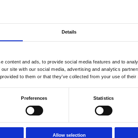
ndtracks
Plato 50 jaar Sale
siek
sues
Details
e content and ads, to provide social media features and to analy
 our site with our social media, advertising and analytics partn
 provided to them or that they’ve collected from your use of their
Preferences
Statistics
onze winkels
klantenservice
Concerto Amsterdam
Allow selection