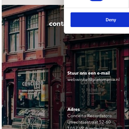
Deny
contact
Stuur ons een e-mail
webwinkel@platomania.nl
Adres
Concerto Recordstore
Utrechtsestraat 52-60
1017 VP Amsterdam