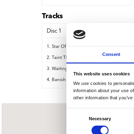
Sou
Classics
Bierviltjes
Klas
Boxsets
Tracks
Reis
7 Inch singles
Disc 1
1. Star Of David
Consent
2. Taint The Sky
3. Waiting In The Wings
This website uses cookies
4. Banish The Wicked
We use cookies to personalis
information about your use of
other information that you’ve
Consent
nieuwsbrief
Necessary
Selection