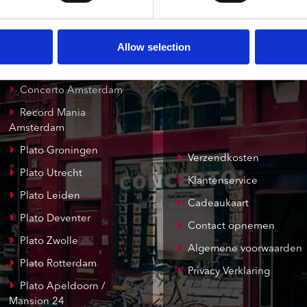
Allow selection
onze winkels
klantenservice
Concerto Amsterdam
Record Mania
Amsterdam
Plato Groningen
Verzendkosten
Plato Utrecht
Klantenservice
Plato Leiden
Cadeaukaart
Plato Deventer
Contact opnemen
Plato Zwolle
Algemene voorwaarden
Plato Rotterdam
Privacy Verklaring
Plato Apeldoorn /
Mansion 24